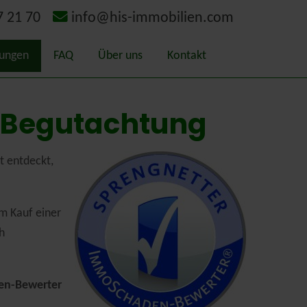
7 21 70
info@his-immobilien.com
tungen
FAQ
Über uns
Kontakt
itätsmakler
Geschichte
 Begutachtung
ermittlung – Gutachten
t entdeckt,
chterausschuss Kreis Kleve
m Kauf einer
gieausweis
h
rlands
en-Bewerter