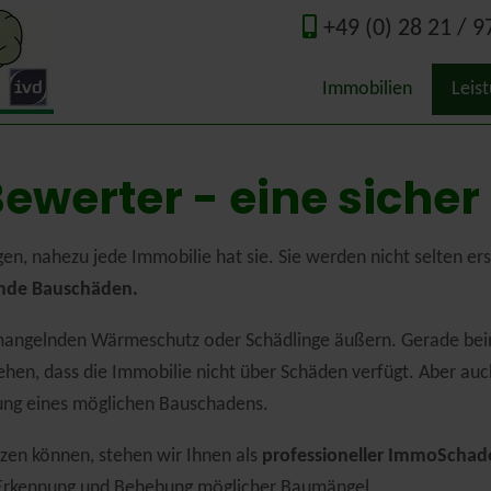
+49 (0) 28 21 / 9
Immobilien
Leis
Qual
erter - eine sicher
Wert
, nahezu jede Immobilie hat sie. Sie werden nicht selten ers
nde Bauschäden.
Guta
t, mangelnden Wärmeschutz oder Schädlinge äußern. Gerade bei
Ener
en, dass die Immobilie nicht über Schäden verfügt. Aber auc
Nede
ilung eines möglichen Bauschadens.
tzen können, stehen wir Ihnen als
professioneller ImmoSchad
en Erkennung und Behebung möglicher Baumängel.