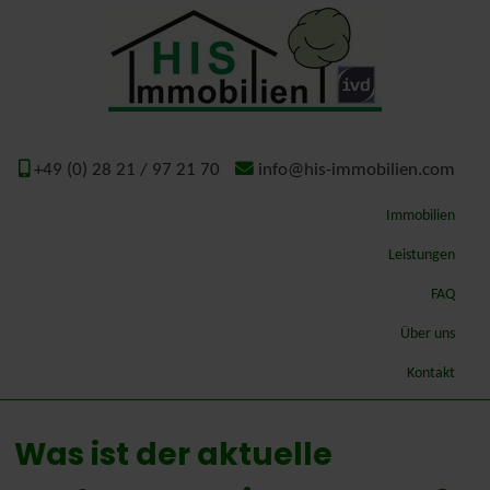
+49 (0) 28 21 / 97 21 70
info@his-immobilien.com
Immobilien
Leistungen
Qualitätsmakler
FAQ
Wertermittlung – Gutachten
Über uns
ImmoSchaden-Bewerter
Geschichte
Kontakt
Gutachterausschuss Kreis Kleve
Was ist der aktuelle
Energieausweis