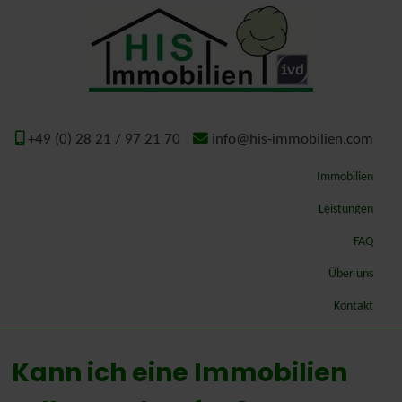
+49 (0) 28 21 / 97 21 70
info@his-immobilien.com
Immobilien
Leistungen
Qualitätsmakler
FAQ
Wertermittlung – Gutachten
Über uns
ImmoSchaden-Bewerter
Geschichte
Kontakt
Gutachterausschuss Kreis Kleve
Kann ich eine Immobilien
Energieausweis