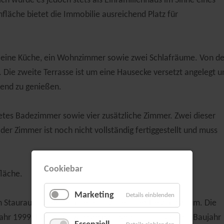
h wurde es jedoch stets als Einfamilienhaus im Sinne eines
läche bietet die Immobilie ausreichend Platz für
, eine Küche, ein Wohnzimmer sowie zwei Schlafräume. Von de
. Die zweite Terrasse ist um eine Hausecke versetzt angelegt u
bend zu genießen.
etes Badezimmer sowie vier zusätzliche Zimmer. Zwei dieser
r Zimmer ist noch nicht vollständig fertiggestellt und muss
Cookiebar
fläche.
Marketing
Details einblenden
ich Stauraum. Hier befindet sich zudem der Heizungsraum. Die
Jahr 1999. Der Warmwasserspeicher stammt aus dem Baujahr