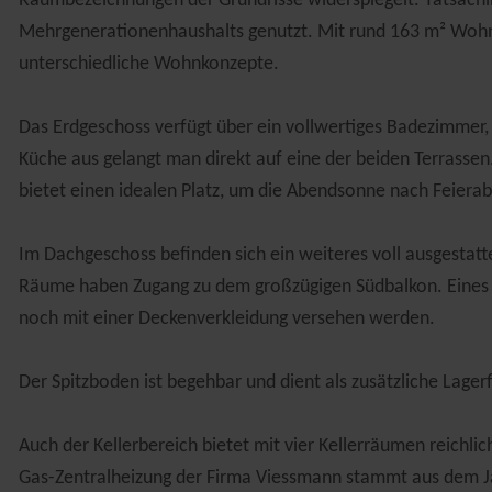
Raumbezeichnungen der Grundrisse widerspiegelt. Tatsächlic
Mehrgenerationenhaushalts genutzt. Mit rund 163 m² Wohnf
unterschiedliche Wohnkonzepte.
Das Erdgeschoss verfügt über ein vollwertiges Badezimmer
Küche aus gelangt man direkt auf eine der beiden Terrassen
bietet einen idealen Platz, um die Abendsonne nach Feiera
Im Dachgeschoss befinden sich ein weiteres voll ausgestatt
Räume haben Zugang zu dem großzügigen Südbalkon. Eines de
noch mit einer Deckenverkleidung versehen werden.
Der Spitzboden ist begehbar und dient als zusätzliche Lager
Auch der Kellerbereich bietet mit vier Kellerräumen reichl
Gas-Zentralheizung der Firma Viessmann stammt aus dem 