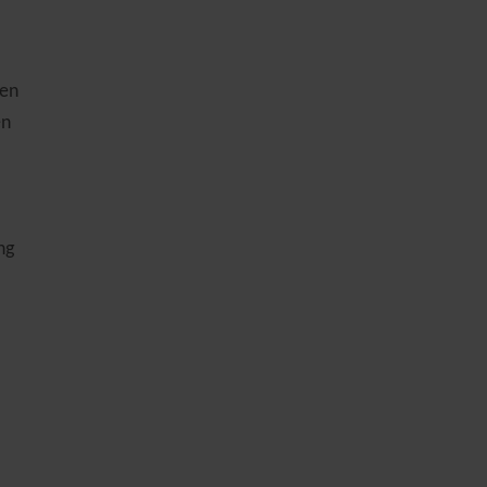
ien
en
ng