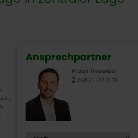
Ansprechpartner
Michael Hoenselaar
0 28 21 - 97 21 70
er
weils
9%
s