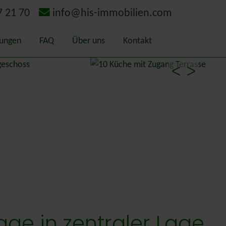
7 21 70
info@his-immobilien.com
tungen
FAQ
Über uns
Kontakt
itätsmakler
Geschichte
ᐸ
ᐳ
ermittlung – Gutachten
Schaden-Bewerter
chterausschuss Kreis Kleve
gieausweis
rlands
ge in zentraler Lage