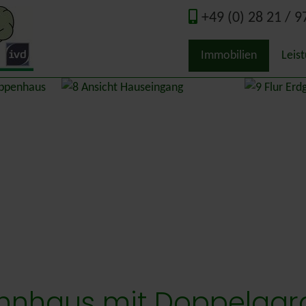
+49 (0) 28 21 / 9
Immobilien
Leis
Qual
Wert
Immo
Guta
Ener
Nede
ohnhaus mit Doppelgara