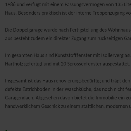
1986 und verfügt mit einem Fassungsvermögen von 135 Li
Haus. Besonders praktisch ist der interne Treppenzugang v
Die Doppelgarage wurde nach Fertigstellung des Wohnhauses 
aus besteht zudem ein direkter Zugang zum rückseitigen Ga
Im gesamten Haus sind Kunststofffenster mit Isolierverglas
Hartholz gefertigt und mit 20 Sprossenfenster ausgestattet.
Insgesamt ist das Haus renovierungsbedürftig und trägt den
defekte Estrichboden in der Waschküche, das noch nicht fe
Garagendach. Abgesehen davon bietet die Immobilie ein gute
handwerklichem Geschick zu einem stattlichen, modernen un