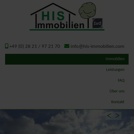
+49 (0) 28 21 / 97 21 70
info@his-immobilien.com
Immobilien
Leistungen
Qualitätsmakler
FAQ
Wertermittlung – Gutachten
Über uns
ImmoSchaden-Bewerter
Geschichte
Kontakt
Gutachterausschuss Kreis Kleve
ᐸ
ᐳ
Energieausweis