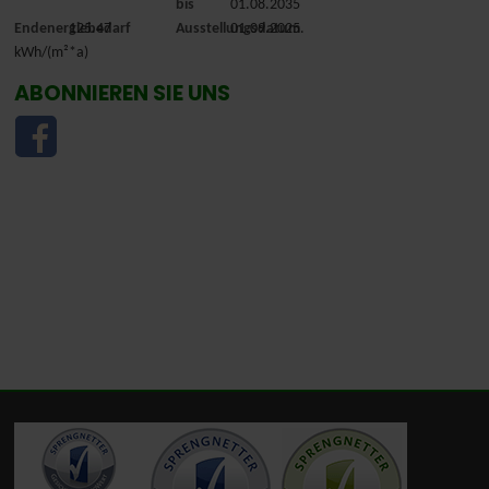
bis
01.08.2035
Endenergiebedarf
125.47
Ausstellungsdatum
01.09.2025.
kWh/(m²*a)
ABONNIEREN SIE UNS