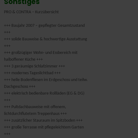
Sonstiges
PRO & CONTRA – Kurzübersicht
+++ Baujahr 2007 – gepflegter Gesamtzustand
+++
+++ solide Bauweise & hochwertige Ausstattung
+++
+++ großzügiger Wohn- und Essbereich mit
halboffener Küche +++
+++ 3 geräumige Schlafzimmer +++
+++ modernes Tageslichtbad +++
+++ helle Bodenfliesen im Erdgeschoss und teilw.
Dachgeschoss +++
+++ elektrisch bedienbare Rollläden (EG & DG)
+++
+++ Pultdachbauweise mit offenem,
lichtdurchflutetem Treppenhaus +++
+++ zusätzlicher Stauraum im Spitzboden +++
+++ große Terrasse mit pflegeleichtem Garten
+++