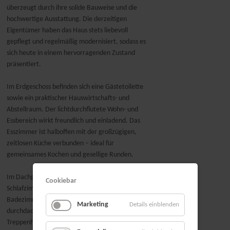
überzeugt durch ihre solide Bauweise und die
hochwertige Ausstattung. Die derzeitigen
Eigentümer haben das Haus stets liebevoll
gepflegt und regelmäßig modernisiert, sodass es
sich heute in einem hervorragenden Zustand
präsentiert.
Im Erdgeschoss befinden sich eine Gästetoilette
sowie ein praktischer Hauswirtschafts- und
Abstellraum. Der lichtdurchflutete Wohn- und
Essbereich wirkt freundlich und einladend. Das
Esszimmer ist halboffen mit der großzügigen,
zeitlosen Küche verbunden – ideal für
gemeinsames Kochen und gesellige Runden.
Im Dachgeschoss stehen drei gut geschnittene
Cookiebar
Schlafzimmer sowie ein modern ausgestattetes
Badezimmer zur Verfügung. Dank der
Marketing
Details einblenden
durchdachten Pultdachbauweise wirkt das offene
Treppenhaus besonders hell und großzügig – ein