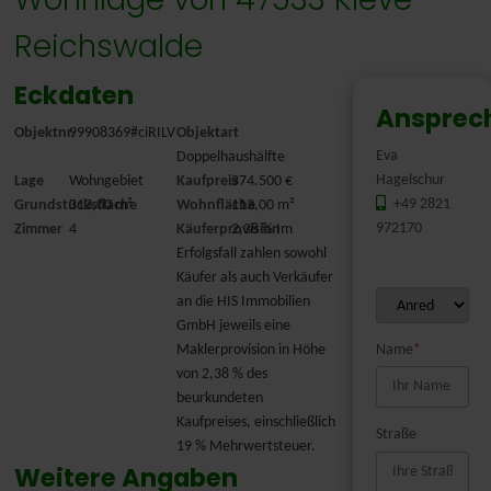
Reichswalde
Eckdaten
Ansprec
Objektnr.
99908369#ciRILV
Objektart
Eva
Doppelhaushälfte
Hagelschur
Lage
Wohngebiet
Kaufpreis
374.500 €
+49 2821
Grundstücksfläche
313,00 m²
Wohnfläche
113,00 m²
972170
Zimmer
4
Käuferprovision
2,38 % Im
Erfolgsfall zahlen sowohl
Käufer als auch Verkäufer
an die HIS Immobilien
GmbH jeweils eine
Maklerprovision in Höhe
Name
*
von 2,38 % des
beurkundeten
Kaufpreises, einschließlich
Straße
19 % Mehrwertsteuer.
Weitere Angaben