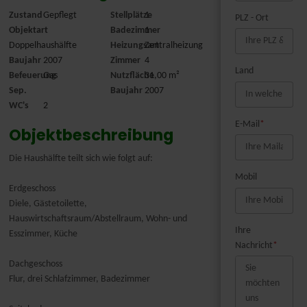
Zustand
Gepflegt
Stellplätze
1
PLZ - Ort
Objektart
Badezimmer
1
Doppelhaushälfte
Heizungsart
Zentralheizung
Baujahr
2007
Zimmer
4
Land
Befeuerung
Gas
Nutzfläche
31,00 m²
Sep.
Baujahr
2007
WC's
2
E-Mail
*
Objektbeschreibung
Die Haushälfte teilt sich wie folgt auf:
Mobil
Erdgeschoss
Diele, Gästetoilette,
Hauswirtschaftsraum/Abstellraum, Wohn- und
Ihre
Esszimmer, Küche
Nachricht
*
Dachgeschoss
Flur, drei Schlafzimmer, Badezimmer