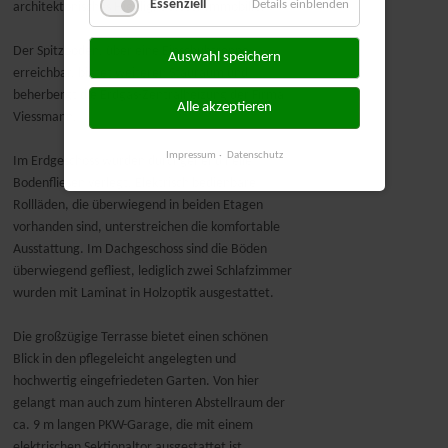
Essenziell
Details einblenden
architektonisches Highlight dieser Immobilie.
Der Spitzboden, über eine Einschubtreppe
Auswahl speichern
erreichbar, bietet weiteren Stauraum und
beherbergt die Erdgas-Zentralheizung der Firma
Alle akzeptieren
Viessmann.
Impressum
Datenschutz
Im Erdgeschoss wurden durchgehend helle
Bodenfliesen verlegt. Elektrisch bedienbare
Rollläden, die überwiegend in beiden Etagen
vorhanden sind, unterstreichen die komfortable
Ausstattung. Im Dachgeschoss sind die Böden
überwiegend gefliest, lediglich zwei Schlafzimmer
wurden mit Laminat in Holzoptik ausgestattet.
Die großzügige Terrasse bietet einen schönen
Blick in den pflegeleicht angelegten und
hochwertig eingefriedeten Garten. Von hier
gelangt man auch zum hinteren Abstellraum der
ca. 9 m langen PKW-Garage, die mit einem
elektrischen Sektionaltor ausgestattet ist.