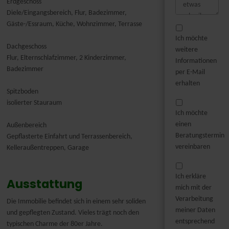
Erdgeschoss
Diele/Eingangsbereich, Flur, Badezimmer,
Gäste-/Essraum, Küche, Wohnzimmer, Terrasse
Ich möchte
Dachgeschoss
weitere
Flur, Elternschlafzimmer, 2 Kinderzimmer,
Informationen
Badezimmer
per E-Mail
erhalten
Spitzboden
isolierter Stauraum
Ich möchte
einen
Außenbereich
Beratungstermin
Gepflasterte Einfahrt und Terrassenbereich,
vereinbaren
Kelleraußentreppen, Garage
Ich erkläre
Ausstattung
mich mit der
Verarbeitung
Die Immobilie befindet sich in einem sehr soliden
meiner Daten
und gepflegten Zustand. Vieles trägt noch den
entsprechend
typischen Charme der 80er Jahre.