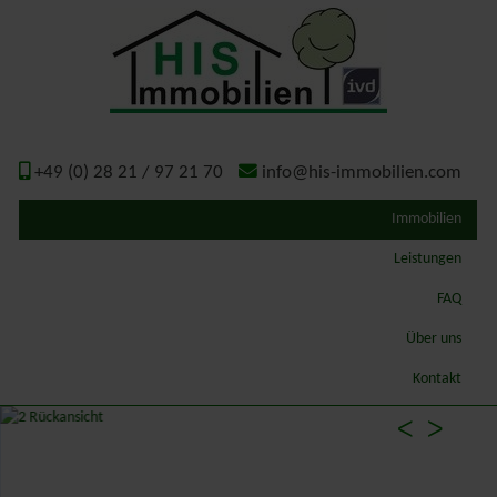
+49 (0) 28 21 / 97 21 70
info@his-immobilien.com
Immobilien
Leistungen
Qualitätsmakler
FAQ
Wertermittlung – Gutachten
Über uns
ImmoSchaden-Bewerter
Geschichte
Kontakt
Gutachterausschuss Kreis Kleve
ᐸ
ᐳ
Energieausweis