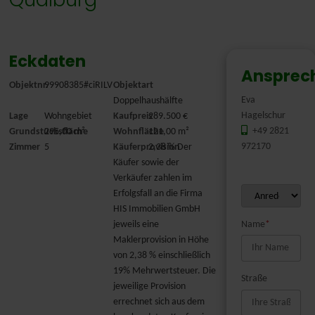
Eckdaten
Ansprec
Objektnr.
99908385#ciRILV
Objektart
Eva
Doppelhaushälfte
Hagelschur
Lage
Wohngebiet
Kaufpreis
289.500 €
+49 2821
Grundstücksfläche
295,00 m²
Wohnfläche
121,00 m²
972170
Zimmer
5
Käuferprovision
2,38 % Der
Käufer sowie der
Verkäufer zahlen im
Erfolgsfall an die Firma
HIS Immobilien GmbH
jeweils eine
Name
*
Maklerprovision in Höhe
von 2,38 % einschließlich
19% Mehrwertsteuer. Die
Straße
jeweilige Provision
errechnet sich aus dem