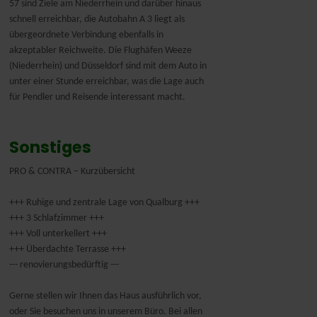
57 sind Ziele am Niederrhein und darüber hinaus
schnell erreichbar, die Autobahn A 3 liegt als
übergeordnete Verbindung ebenfalls in
akzeptabler Reichweite. Die Flughäfen Weeze
(Niederrhein) und Düsseldorf sind mit dem Auto in
unter einer Stunde erreichbar, was die Lage auch
für Pendler und Reisende interessant macht.
Sonstiges
PRO & CONTRA – Kurzübersicht
+++ Ruhige und zentrale Lage von Qualburg +++
+++ 3 Schlafzimmer +++
+++ Voll unterkellert +++
+++ Überdachte Terrasse +++
--- renovierungsbedürftig ---
Gerne stellen wir Ihnen das Haus ausführlich vor,
oder Sie besuchen uns in unserem Büro. Bei allen