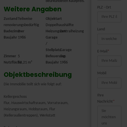
beurkundeten Kaufpreis.
Weitere Angaben
PLZ - Ort
Zustand
Teilweise
Objektart
renovierungsbedürftig
Doppelhaushälfte
Land
Badezimmer
2
Heizungsart
Zentralheizung
Baujahr
1986
Garage
/
Stellplatz
Garage
E-Mail
*
Zimmer
5
Befeuerung
Gas
Nutzfläche
82,21 m²
Baujahr
1986
Objektbeschreibung
Mobil
Die Immobilie teilt sich wie folgt auf:
Ihre
Kellergeschoss
Nachricht
*
Flur, Hauswirtschaftsraum, Vorratsraum,
Heizungsraum, Hobbyraum, Flur
(Kelleraußentreppen), Werkstatt