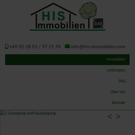
+49 (0) 28 21 / 97 21 70
info@his-immobilien.com
Immobilien
Leistungen
Qualitätsmakler
FAQ
Wertermittlung – Gutachten
Über uns
ImmoSchaden-Bewerter
Geschichte
Kontakt
Gutachterausschuss Kreis Kleve
ᐸ
ᐳ
Energieausweis