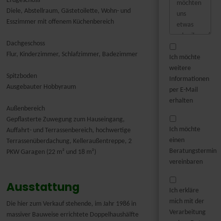
Erdgeschoss
Diele, Abstellraum, Gästetoilette, Wohn- und
Esszimmer mit offenem Küchenbereich
Dachgeschoss
Flur, Kinderzimmer, Schlafzimmer, Badezimmer
Ich möchte
weitere
Spitzboden
Informationen
Ausgebauter Hobbyraum
per E-Mail
erhalten
Außenbereich
Gepflasterte Zuwegung zum Hauseingang,
Ich möchte
Auffahrt- und Terrassenbereich, hochwertige
einen
Terrassenüberdachung, Kelleraußentreppe, 2
Beratungstermin
PKW Garagen (22 m² und 18 m²)
vereinbaren
Ausstattung
Ich erkläre
mich mit der
Die hier zum Verkauf stehende, im Jahr 1986 in
Verarbeitung
massiver Bauweise errichtete Doppelhaushälfte