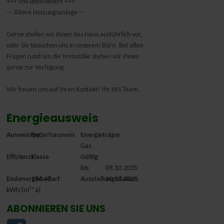
+++ voll unterkellert +++
--- Ältere Heizungsanlage ---
Gerne stellen wir Ihnen das Haus ausführlich vor,
oder Sie besuchen uns in unserem Büro. Bei allen
Fragen rund um die Immobilie stehen wir Ihnen
gerne zur Verfügung.
Wir freuen uns auf Ihren Kontakt! Ihr HIS Team.
Energieausweis
Ausweistyp
Bedarfsausweis
Energieträger
Gas
Effizienzklasse
F
Gültig
bis
09.10.2035
Endenergiebedarf
184.48
Ausstellungsdatum
10.10.2025.
kWh/(m²*a)
ABONNIEREN SIE UNS