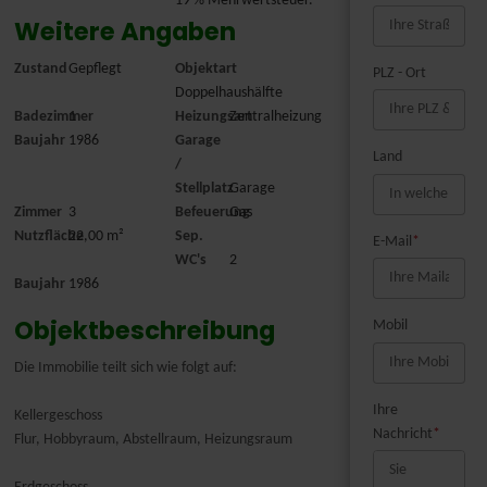
19 % Mehrwertsteuer.
Weitere Angaben
Zustand
Gepflegt
Objektart
PLZ - Ort
Doppelhaushälfte
Badezimmer
1
Heizungsart
Zentralheizung
Baujahr
1986
Garage
Land
/
Stellplatz
Garage
Zimmer
3
Befeuerung
Gas
Nutzfläche
22,00 m²
Sep.
E-Mail
*
WC's
2
Baujahr
1986
Objektbeschreibung
Mobil
Die Immobilie teilt sich wie folgt auf:
Ihre
Kellergeschoss
Nachricht
*
Flur, Hobbyraum, Abstellraum, Heizungsraum